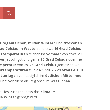
it
regenreichen
,
milden Wintern
und
trockenen
,
rad Celsius
im
Westen
und etwa
16 Grad Celsius
ufttemperaturen
reichen im
Sommer
von etwa
23
ber
jedoch gut und gerne
30 Grad Celsius
oder mehr
emperatur
von
25-26 Grad Celsius
gemessen. An
sertemperaturen
zu dieser Zeit
28-29 Grad Celsius
.
tterlagen
vor. Lediglich im
östlichen Mittelmeer
ung. Vor allem die Regionen im
westlichen
ibt festzuhalten, dass das
Klima im
de Winter
geprägt wird.