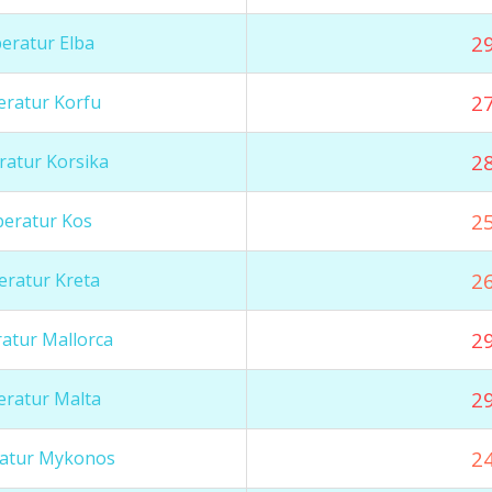
29
eratur Elba
27
ratur Korfu
28
atur Korsika
25
eratur Kos
26
ratur Kreta
29
atur Mallorca
29
ratur Malta
24
atur Mykonos