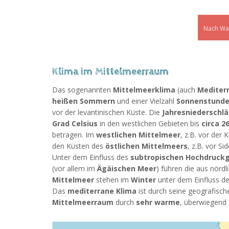
Klima im Mittelmeerraum
Das sogenannten
Mittelmeerklima
(auch
Mediter
heißen Sommern
und einer Vielzahl
Sonnenstunde
vor der levantinischen Küste. Die
Jahresniederschl
Grad Celsius
in den westlichen Gebieten bis
circa 2
betragen. Im
westlichen Mittelmeer
, z.B. vor der
den Küsten des
östlichen Mittelmeers
, z.B. vor S
Unter dem Einfluss des
subtropischen Hochdruckg
(vor allem im
Ägäischen Meer
) führen die aus nör
Mittelmeer
stehen im
Winter
unter dem Einfluss d
Das
mediterrane Klima
ist durch seine geografische
Mittelmeerraum
durch
sehr warme
, überwiegend