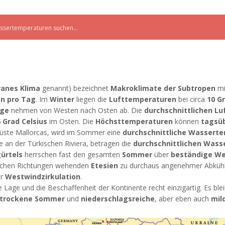
ranes Klima
genannt) bezeichnet
Makroklimate der Subtropen
m
n pro Tag
. Im
Winter
liegen die
Lufttemperaturen
bei circa
10 G
äge
nehmen von Westen nach Osten ab. Die
durchschnittlichen L
6 Grad Celsius
im Osten. Die
Höchsttemperaturen
können
tagsü
 Küste Mallorcas, wird im Sommer eine
durchschnittliche Wassert
ide an der Türkischen Riviera, betragen die
durchschnittlichen Was
ürtels
herrschen fast den gesamten
Sommer
über
beständige We
dlichen Richtungen wehenden
Etesien
zu durchaus angenehmer Abkühl
er
Westwindzirkulation
.
 Lage und die Beschaffenheit der Kontinente recht einzigartig. Es ble
trockene Sommer
und
niederschlagsreiche
, aber eben auch
mil