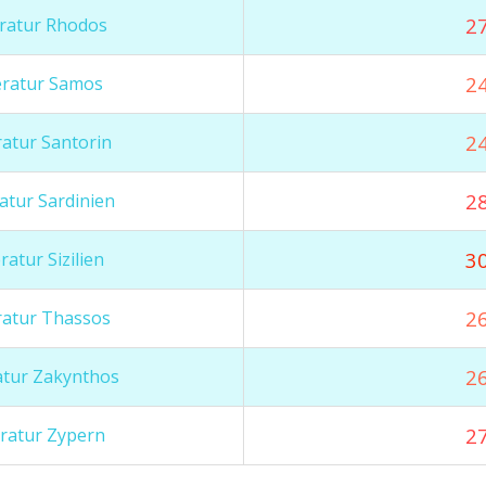
27
ratur Rhodos
24
ratur Samos
24
atur Santorin
28
tur Sardinien
30
atur Sizilien
26
atur Thassos
26
tur Zakynthos
27
ratur Zypern