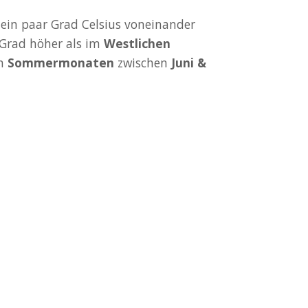
in paar Grad Celsius voneinander
Grad höher als im
Westlichen
en
Sommermonaten
zwischen
Juni &