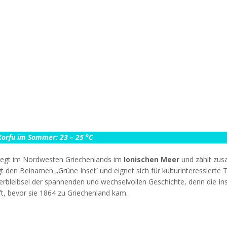
Korfu im Sommer: 23 – 25 °C
 liegt im Nordwesten Griechenlands im
Ionischen Meer
und zählt zu
gt den Beinamen „Grüne Insel“ und eignet sich für kulturinteressiert
Überbleibsel der spannenden und wechselvollen Geschichte, denn die In
ft, bevor sie 1864 zu Griechenland kam.