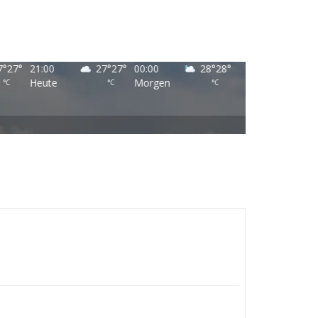
7
°
27
°
21:00
27
°
27
°
00:00
28
°
28
°
03:00
26
Heute
Morgen
Morgen
°C
°C
°C