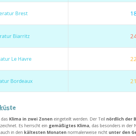
18
ratur Brest
24
atur Biarritz
22
atur Le Havre
21
atur Bordeaux
kküste
f das
Klima in zwei Zonen
eingeteilt werden. Der Teil
nördlich der 
eichnet. Es herrscht ein
gemäßigtes Klima
, das besonders in der
auch in den
kältesten Monaten
normalerweise nicht
unter den G