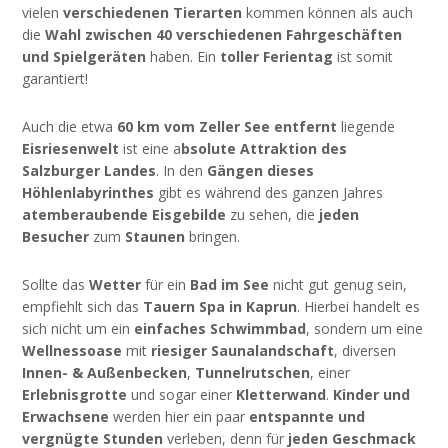
vielen
verschiedenen Tierarten
kommen können als auch
die
Wahl zwischen 40 verschiedenen Fahrgeschäften
und Spielgeräten
haben. Ein
toller Ferientag
ist somit
garantiert!
Auch die etwa
60 km vom Zeller See entfernt
liegende
Eisriesenwelt
ist eine a
bsolute Attraktion des
Salzburger Landes
. In den
Gängen dieses
Höhlenlabyrinthes
gibt es während des ganzen Jahres
atemberaubende Eisgebilde
zu sehen, die
jeden
Besucher
zum
Staunen
bringen.
Sollte das
Wetter
für ein
Bad im See
nicht gut genug sein,
empfiehlt sich das
Tauern Spa in Kaprun
. Hierbei handelt es
sich nicht um ein
einfaches Schwimmbad
, sondern um eine
Wellnessoase
mit
riesiger Saunalandschaft
, diversen
Innen- & Außenbecken
,
Tunnelrutschen
, einer
Erlebnisgrotte
und sogar einer
Kletterwand
.
Kinder und
Erwachsene
werden hier ein paar
entspannte und
vergnügte Stunden
verleben, denn für
jeden Geschmack