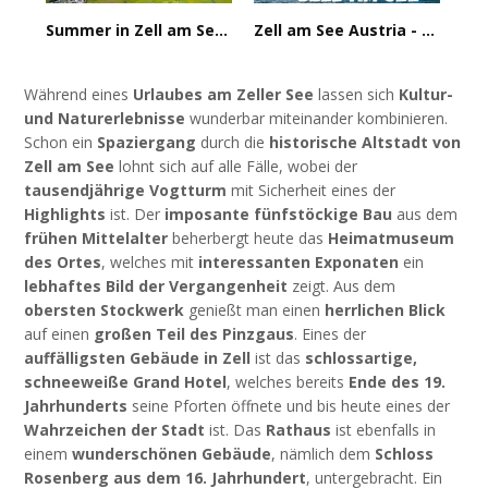
Summer in Zell am See-Kaprun from above [4K]
Zell am See Austria - City & Boat trip
Während eines
Urlaubes am Zeller See
lassen sich
Kultur-
und Naturerlebnisse
wunderbar miteinander kombinieren.
Schon ein
Spaziergang
durch die
historische Altstadt von
Zell am See
lohnt sich auf alle Fälle, wobei der
tausendjährige Vogtturm
mit Sicherheit eines der
Highlights
ist. Der
imposante fünfstöckige Bau
aus dem
frühen Mittelalter
beherbergt heute das
Heimatmuseum
des Ortes
, welches mit
interessanten Exponaten
ein
lebhaftes Bild der Vergangenheit
zeigt. Aus dem
obersten Stockwerk
genießt man einen
herrlichen Blick
auf einen
großen Teil des Pinzgaus
. Eines der
auffälligsten Gebäude in Zell
ist das
schlossartige,
schneeweiße Grand Hotel
, welches bereits
Ende des 19.
Jahrhunderts
seine Pforten öffnete und bis heute eines der
Wahrzeichen der Stadt
ist. Das
Rathaus
ist ebenfalls in
einem
wunderschönen Gebäude
, nämlich dem
Schloss
Rosenberg aus dem 16. Jahrhundert
, untergebracht. Ein