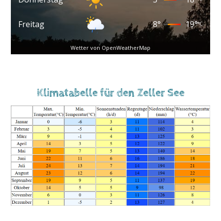
Freitag
8
°
19
°
°C
Wetter von OpenWeatherMap
Klimatabelle für den Zeller See