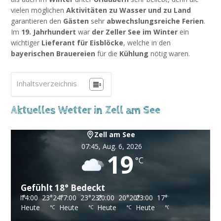
vielen möglichen
Aktivitäten zu Wasser und zu Land
garantieren den
Gästen
sehr
abwechslungsreiche Ferien
.
Im
19. Jahrhundert
war
der Zeller See im Winter
ein
wichtiger
Lieferant für Eisblöcke
, welche in den
bayerischen Brauereien
für die
Kühlung
nötig waren.
Inhaltsverzeichnis
Aktuelles Wetter in Zell am See
Zell am See
07:45,
Aug. 6, 2026
19
°C
Gefühlt
18
°
Bedeckt
00
23
°
24
17:00
°
23
°
23
20:00
°
20
°
20
23:00
°
17
°
17
02:00
°
16
°
16
°
te
Heute
Heute
Heute
Morgen
°C
°C
°C
°C
°C