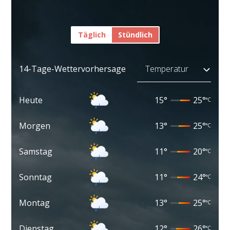
Täglich
Stündlich
14-Tage-Wettervorhersage
Heute
15
°
25
°
°C
Morgen
13
°
25
°
°C
Samstag
11
°
20
°
°C
Sonntag
11
°
24
°
°C
Montag
13
°
25
°
°C
Dienstag
12
°
26
°
°C