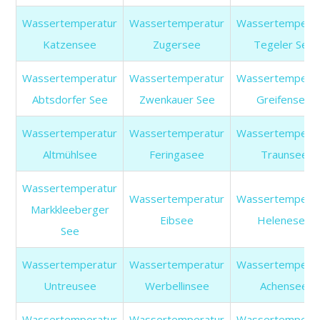
Wassertemperatur
Wassertemperatur
Wassertemperat
Katzensee
Zugersee
Tegeler See
Wassertemperatur
Wassertemperatur
Wassertemperat
Abtsdorfer See
Zwenkauer See
Greifensee
Wassertemperatur
Wassertemperatur
Wassertemperat
Altmühlsee
Feringasee
Traunsee
Wassertemperatur
Wassertemperatur
Wassertemperat
Markkleeberger
Eibsee
Helenesee
See
Wassertemperatur
Wassertemperatur
Wassertemperat
Untreusee
Werbellinsee
Achensee
Wassertemperatur
Wassertemperatur
Wassertemperat