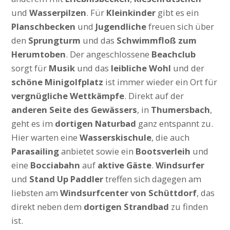
und
Wasserpilzen
. Für
Kleinkinder
gibt es ein
Planschbecken
und
Jugendliche
freuen sich über
den
Sprungturm
und das
Schwimmfloß zum
Herumtoben
. Der angeschlossene
Beachclub
sorgt für
Musik
und das
leibliche Wohl
und der
schöne Minigolfplatz
ist immer wieder ein Ort für
vergnügliche Wettkämpfe
. Direkt auf der
anderen Seite des Gewässers
, in
Thumersbach
,
geht es im
dortigen Naturbad
ganz entspannt zu.
Hier warten eine
Wasserskischule
, die auch
Parasailing
anbietet sowie ein
Bootsverleih
und
eine
Bocciabahn
auf
aktive Gäste
.
Windsurfer
und
Stand Up Paddler
treffen sich dagegen am
liebsten am
Windsurfcenter von Schüttdorf
, das
direkt neben dem
dortigen Strandbad
zu finden
ist.