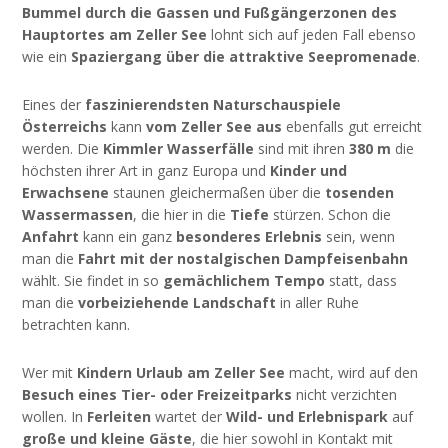
Bummel durch die Gassen und Fußgängerzonen des
Hauptortes am Zeller See
lohnt sich auf jeden Fall ebenso
wie ein
Spaziergang über die attraktive Seepromenade
.
Eines der
faszinierendsten Naturschauspiele
Österreichs
kann
vom Zeller See aus
ebenfalls gut erreicht
werden. Die
Kimmler Wasserfälle
sind mit ihren
380 m
die
höchsten ihrer Art in ganz Europa und
Kinder und
Erwachsene
staunen gleichermaßen über die
tosenden
Wassermassen
, die hier in die
Tiefe
stürzen. Schon die
Anfahrt
kann ein ganz
besonderes Erlebnis
sein, wenn
man die
Fahrt mit der nostalgischen Dampfeisenbahn
wählt. Sie findet in so
gemächlichem Tempo
statt, dass
man die
vorbeiziehende Landschaft
in aller Ruhe
betrachten kann.
Wer mit
Kindern Urlaub am Zeller See
macht, wird auf den
Besuch eines Tier- oder Freizeitparks
nicht verzichten
wollen. In
Ferleiten
wartet der
Wild- und Erlebnispark
auf
große und kleine Gäste
, die hier sowohl in Kontakt mit