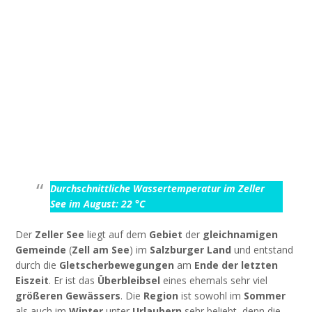
Durchschnittliche Wassertemperatur im Zeller
See im August: 22 °C
Der
Zeller See
liegt auf dem
Gebiet
der
gleichnamigen
Gemeinde
(
Zell am See
) im
Salzburger Land
und entstand
durch die
Gletscherbewegungen
am
Ende der letzten
Eiszeit
. Er ist das
Überbleibsel
eines ehemals sehr viel
größeren Gewässers
. Die
Region
ist sowohl im
Sommer
als auch im
Winter
unter
Urlaubern
sehr beliebt, denn die