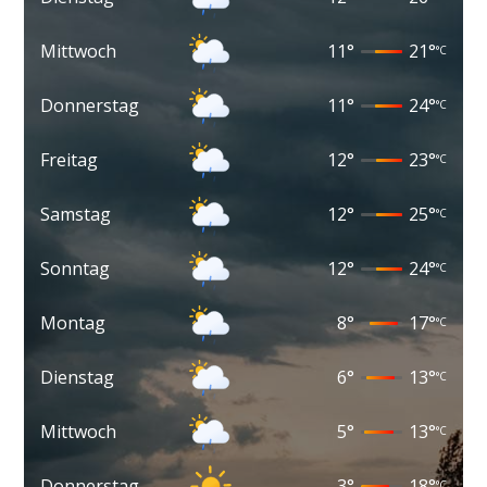
Mittwoch
11
°
21
°
°C
Donnerstag
11
°
24
°
°C
Freitag
12
°
23
°
°C
Samstag
12
°
25
°
°C
Sonntag
12
°
24
°
°C
Montag
8
°
17
°
°C
Dienstag
6
°
13
°
°C
Mittwoch
5
°
13
°
°C
Donnerstag
3
°
18
°
°C