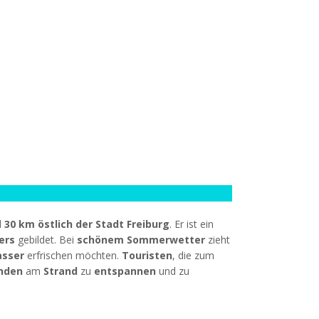
d
30 km östlich der Stadt Freiburg
. Er ist ein
ers
gebildet. Bei
schönem Sommerwetter
zieht
asser
erfrischen möchten.
Touristen
, die zum
nden
am
Strand
zu
entspannen
und zu