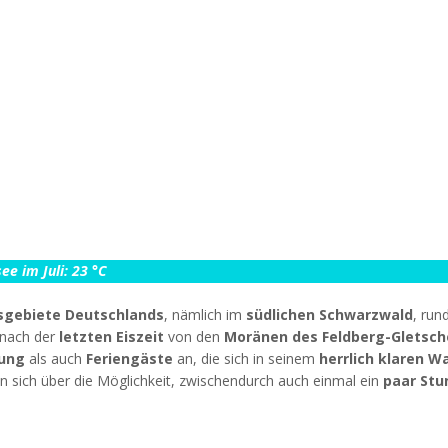
e im Juli: 23 °C
bsgebiete Deutschlands
, nämlich im
südlichen Schwarzwald
, run
nach der
letzten Eiszeit
von den
Moränen des Feldberg-Gletsch
ung
als auch
Feriengäste
an, die sich in seinem
herrlich klaren W
sich über die Möglichkeit, zwischendurch auch einmal ein
paar Stu