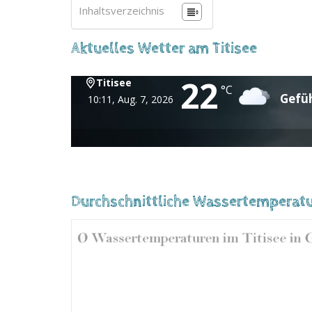
Inhaltsverzeichnis
Aktuelles Wetter am Titisee
22
Titisee
11
°C
H
Gefü
10:11,
Aug. 7, 2026
Durchschnittliche Wassertemperatu