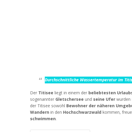
Durchschnittliche Wassertemperatur im Titise
Der
Titisee
liegt in einem der
beliebtesten Urlau
sogenannter
Gletschersee
und
seine Ufer
wurden 
der Titisee sowohl
Bewohner der näheren Umgeb
Wandern
in den
Hochschwarzwald
kommen, freuen 
schwimmen
.