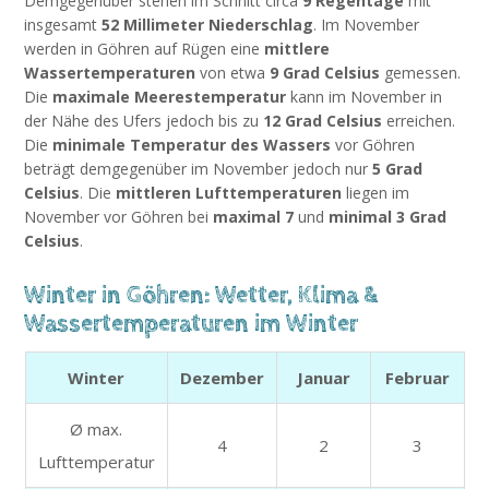
Demgegenüber stehen im Schnitt circa
9 Regentage
mit
insgesamt
52 Millimeter Niederschlag
. Im November
werden in Göhren auf Rügen eine
mittlere
Wassertemperaturen
von etwa
9 Grad Celsius
gemessen.
Die
maximale Meerestemperatur
kann im November in
der Nähe des Ufers jedoch bis zu
12 Grad Celsius
erreichen.
Die
minimale Temperatur des Wassers
vor Göhren
beträgt demgegenüber im November jedoch nur
5 Grad
Celsius
. Die
mittleren Lufttemperaturen
liegen im
November vor Göhren bei
maximal 7
und
minimal 3 Grad
Celsius
.
Winter in Göhren: Wetter, Klima &
Wassertemperaturen im Winter
Winter
Dezember
Januar
Februar
Ø max.
4
2
3
Lufttemperatur