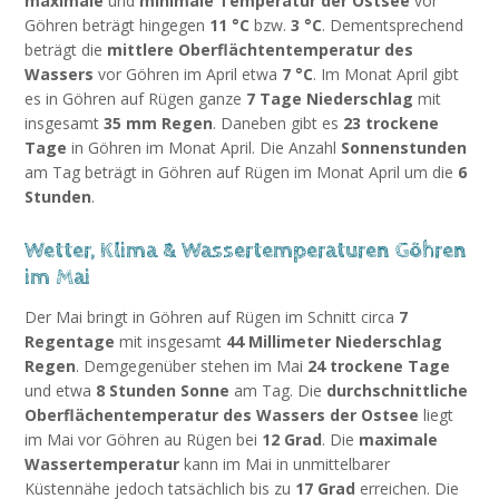
maximale
und
minimale Temperatur der Ostsee
vor
Göhren beträgt hingegen
11 °C
bzw.
3 °C
. Dementsprechend
beträgt die
mittlere Oberflächtentemperatur des
Wassers
vor Göhren im April etwa
7 °C
. Im Monat April gibt
es in Göhren auf Rügen ganze
7 Tage Niederschlag
mit
insgesamt
35 mm Regen
. Daneben gibt es
23 trockene
Tage
in Göhren im Monat April. Die Anzahl
Sonnenstunden
am Tag beträgt in Göhren auf Rügen im Monat April um die
6
Stunden
.
Wetter, Klima & Wassertemperaturen Göhren
im Mai
Der Mai bringt in Göhren auf Rügen im Schnitt circa
7
Regentage
mit insgesamt
44 Millimeter Niederschlag
Regen
. Demgegenüber stehen im Mai
24 trockene Tage
und etwa
8 Stunden Sonne
am Tag. Die
durchschnittliche
Oberflächentemperatur des Wassers der Ostsee
liegt
im Mai vor Göhren au Rügen bei
12 Grad
. Die
maximale
Wassertemperatur
kann im Mai in unmittelbarer
Küstennähe jedoch tatsächlich bis zu
17 Grad
erreichen. Die