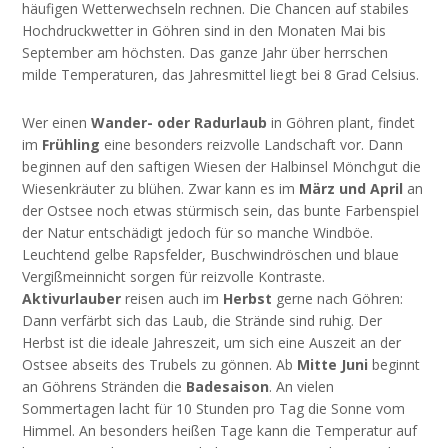
häufigen Wetterwechseln rechnen. Die Chancen auf stabiles
Hochdruckwetter in Göhren sind in den Monaten Mai bis
September am höchsten. Das ganze Jahr über herrschen
milde Temperaturen, das Jahresmittel liegt bei 8 Grad Celsius.
Wer einen
Wander- oder Radurlaub
in Göhren plant, findet
im
Frühling
eine besonders reizvolle Landschaft vor. Dann
beginnen auf den saftigen Wiesen der Halbinsel Mönchgut die
Wiesenkräuter zu blühen. Zwar kann es im
März und April
an
der Ostsee noch etwas stürmisch sein, das bunte Farbenspiel
der Natur entschädigt jedoch für so manche Windböe.
Leuchtend gelbe Rapsfelder, Buschwindröschen und blaue
Vergißmeinnicht sorgen für reizvolle Kontraste.
Aktivurlauber
reisen auch im
Herbst
gerne nach Göhren:
Dann verfärbt sich das Laub, die Strände sind ruhig. Der
Herbst ist die ideale Jahreszeit, um sich eine Auszeit an der
Ostsee abseits des Trubels zu gönnen. Ab
Mitte Juni
beginnt
an Göhrens Stränden die
Badesaison
. An vielen
Sommertagen lacht für 10 Stunden pro Tag die Sonne vom
Himmel. An besonders heißen Tage kann die Temperatur auf