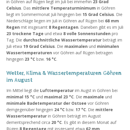
in Göhren auf Rügen liegt im Juli bei immerhin
23 Grad
Celsius
. Das
mittlere Temperaturminimum
in Göhren
liegt im Sommermonat Juli hingegen bei
15 Grad Celsius
. Die
Niederschläge liegen im Juli in Göhren auf Rügen bei
68 mm
Regen
mit insgesamt
8 Regentagen
. Daneben gibt es im Juli
23 trockene Tage
und etwa
8 volle Sonnenstunden
pro
Tag. Die
durchschnittliche Wassertemperatur
beträgt im
Juli etwa
19 Grad Celsius
. Die
maximalen
und
minimalen
Wassertemperaturen
vor Göhren auf Rügen betragen
hingegen
23 °C
bzw.
16 °C
.
Wetter, Klima & Wassertemperaturen Göhren
im August
Im Mittel liegt die
Lufttemperatur
im Augst in Göhren bei
minimal 15 °C
und
maximal 23 °C
. Die
maximale
und
minimale Badetemperatur der Ostsee
vor Göhren
demgegenüber hingegen
24 °C
bzw.
17 °C
. Die
mittlere
Wassertemperatur
in Göhren beträgt im August
dementsprechend circa
20 °C
. Es gibt in diesem Monat auf
Rügen
8 Regentage
mit insgesamt etwa
62 mm