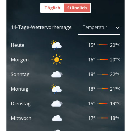
Täglich
Stündlich
14-Tage-Wettervorhersage
Heute
15
°
20
°
°C
Morgen
16
°
20
°
°C
Sonntag
18
°
22
°
°C
Montag
18
°
21
°
°C
Dienstag
15
°
19
°
°C
Mittwoch
17
°
18
°
°C