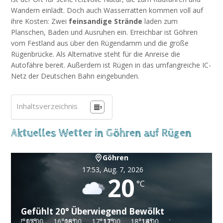
Wandern einlädt. Doch auch Wasserratten kommen voll auf
ihre Kosten: Zwei
feinsandige Strände
laden zum
Planschen, Baden und Ausruhen ein. Erreichbar ist Göhren
vom Festland aus über den Rügendamm und die große
Rügenbrücke. Als Alternative steht für die Anreise die
Autofähre bereit. Außerdem ist Rügen in das umfangreiche IC-
Netz der Deutschen Bahn eingebunden.
Inhaltsverzeichnis
Aktuelles Wetter in Göhren auf Rügen
Göhren
17:53,
Aug. 7, 2026
20
°C
Gefühlt
20
°
Überwiegend Bewölkt
17
°
17
05:00
°
16
°
16
08:00
°
17
°
17
11:00
°
18
°
18
14:00
°
19
°
19
°