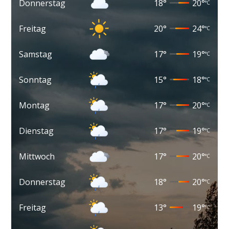
Donnerstag
18
°
20
°
°C
Freitag
20
°
24
°
°C
Samstag
17
°
19
°
°C
Sonntag
15
°
18
°
°C
Montag
17
°
20
°
°C
Dienstag
17
°
19
°
°C
Mittwoch
17
°
20
°
°C
Donnerstag
18
°
20
°
°C
Freitag
13
°
19
°
°C