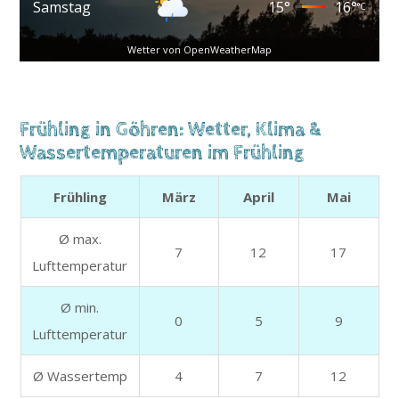
Samstag
15
°
16
°
°C
Wetter von OpenWeatherMap
Frühling in Göhren: Wetter, Klima &
Wassertemperaturen im Frühling
Frühling
März
April
Mai
Ø max.
7
12
17
Lufttemperatur
Ø min.
0
5
9
Lufttemperatur
Ø Wassertemp
4
7
12