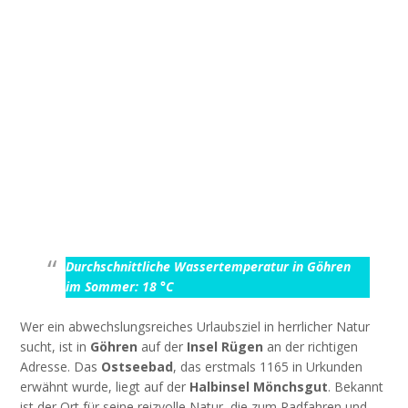
Durchschnittliche Wassertemperatur in Göhren
im Sommer: 18 °C
Wer ein abwechslungsreiches Urlaubsziel in herrlicher Natur
sucht, ist in
Göhren
auf der
Insel Rügen
an der richtigen
Adresse. Das
Ostseebad
, das erstmals 1165 in Urkunden
erwähnt wurde, liegt auf der
Halbinsel Mönchsgut
. Bekannt
ist der Ort für seine reizvolle Natur, die zum Radfahren und