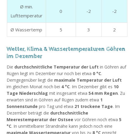
Ø min.
0
-2
-2
Lufttemperatur
Ø Wassertemp
5
3
2
Wetter, Klima & Wassertemperaturen Göhren
im Dezember
Die
durchschnittliche Temperatur der Luft
in Göhren auf
Rügen liegt im Dezember nur noch bei etwa
0 °C
.
Demgegenüber liegt die
maximale Temperatur der Luft
im gleichen Monat noch bei
4 °C
. Im Dezember gibt es
10
Tage Niederschlag
mit insgesamt etwa
54 mm Regen
. Zu
erwarten sind in Göhren auf Rügen zudem etwa
1
Sonnenstunde
pro Tag und etwa
21 trockene Tage
. Im
Dezember beträgt die
durchschnittliche
Meerestemperatur der Ostsee
vor Göhren noch etwa
5
°C
. In unmittelbarer Strandnähe kann jedoch noch eine
maximale Wassertemperatur
von bis zu
8 °C
erreicht