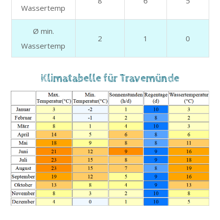
8
6
5
Wassertemp
Ø min.
2
1
0
Wassertemp
Klimatabelle für Travemünde