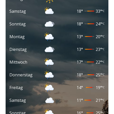
Samstag
18
°
33
°
°C
Sonntag
18
°
24
°
°C
Montag
13
°
20
°
°C
Dienstag
13
°
23
°
°C
Mittwoch
17
°
22
°
°C
Donnerstag
18
°
25
°
°C
Freitag
14
°
19
°
°C
Samstag
11
°
21
°
°C
Sonntag
16
°
25
°
°C