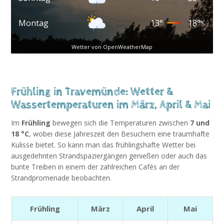
Montag
13
°
18
°
°C
Wetter von OpenWeatherMap
Frühling in Travemünde: Wetter &
Wassertemperaturen im März, April & Mai
Im
Frühling
bewegen sich die Temperaturen zwischen
7 und
18 °C
, wobei diese Jahreszeit den Besuchern eine traumhafte
Kulisse bietet. So kann man das frühlingshafte Wetter bei
ausgedehnten Strandspaziergängen genießen oder auch das
bunte Treiben in einem der zahlreichen Cafés an der
Strandpromenade beobachten.
Frühling
März
April
Mai