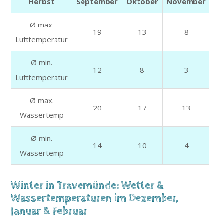
Herbst
September
Oktober
November
Ø max.
19
13
8
Lufttemperatur
Ø min.
12
8
3
Lufttemperatur
Ø max.
20
17
13
Wassertemp
Ø min.
14
10
4
Wassertemp
Winter in Travemünde: Wetter &
Wassertemperaturen im Dezember,
Januar & Februar