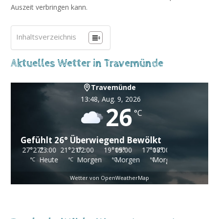
Auszeit verbringen kann.
Inhaltsverzeichnis
Aktuelles Wetter in Travemünde
Travemünde
13:48,
Aug. 9, 2026
26
°C
Gefühlt
26
°
Überwiegend Bewölkt
27
°
27
23:00
°
21
°
21
02:00
°
19
°
19
05:00
°
17
°
17
08:00
°
20
°
20
°
e
Heute
Morgen
Morgen
Morgen
°C
°C
°C
°C
°C
Wetter von OpenWeatherMap