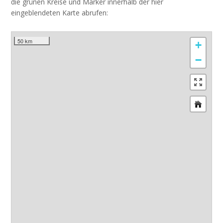
die grünen Kreise und Marker innerhalb der hier
eingeblendeten Karte abrufen:
50 km
+
−