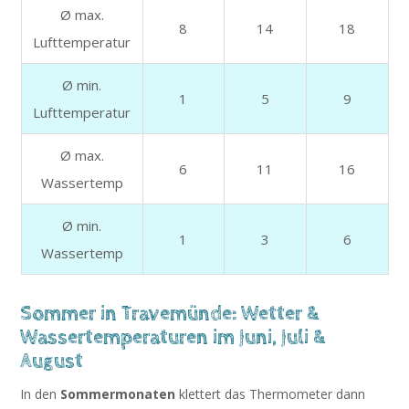
Ø max.
8
14
18
Lufttemperatur
Ø min.
1
5
9
Lufttemperatur
Ø max.
6
11
16
Wassertemp
Ø min.
1
3
6
Wassertemp
Sommer in Travemünde: Wetter &
Wassertemperaturen im Juni, Juli &
August
In den
Sommermonaten
klettert das Thermometer dann