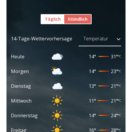
Täglich
Stündlich
14-Tage-Wettervorhersage
Heute
14
°
31
°
°C
Morgen
14
°
23
°
°C
Dienstag
13
°
21
°
°C
Mittwoch
11
°
21
°
°C
Donnerstag
14
°
24
°
°C
Freitag
16
°
28
°
°C