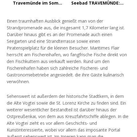
Travemünde im Sommer: Das musst du gesehen haben
Seebad TRAVEMÜNDE: Ein maritimer Rundgang in Schleswig-Holstein
Einen traumhaften Ausblick genießt man von der
Strandpromenade aus, die insgesamt 1,7 Kilometer lang ist.
Darüber hinaus gibt es an der Promenade auch einen
Seegarten und eine Strandterrasse sowie einen
Piratenspielplatz für die kleinen Besucher. Maritimes Flair
herrscht am Fischereihafen, wo fangfrische Fische direkt von
den Fischkuttern aus verkauft werden. Rund um den
Fischereihafen haben sich zahlreiche Fischerei- und
Gastronomiebetriebe angesiedelt. die ihre Gäste kulinarisch
verwöhnen.
Sehenswert ist außerdem der historische Stadtkern, in dem
die Alte Vogtei sowie die St. Lorenz Kirche zu finden sind. Ein
weiterer wesentlicher Bestandteil ist darüber hinaus der
Ostpreußenkai, von dem aus Kreuzfahrtschiffe ablegen. In die
Alte Vogtei zieht es vor allem Geschichts- und
Kunstinteressierte, wobei vor allem das imposante Portal
äußerst sehenswert ist. Im Inneren kann man die