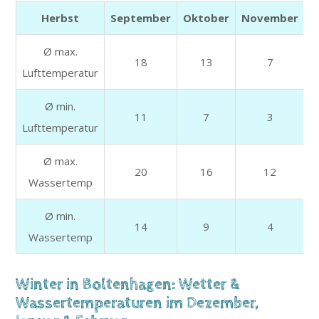
Herbst
September
Oktober
November
Ø max.
18
13
7
Lufttemperatur
Ø min.
11
7
3
Lufttemperatur
Ø max.
20
16
12
Wassertemp
Ø min.
14
9
4
Wassertemp
Winter in Boltenhagen: Wetter &
Wassertemperaturen im Dezember,