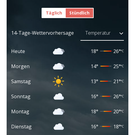
Täglich
Stündlich
14-Tage-Wettervorhersage
Heute
18
°
26
°
°C
Morgen
14
°
25
°
°C
Samstag
13
°
21
°
°C
Sonntag
16
°
26
°
°C
Montag
18
°
20
°
°C
Dienstag
16
°
18
°
°C