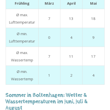
Frühling
März
April
Mai
Ø max.
7
13
18
Lufttemperatur
Ø min.
0
4
9
Lufttemperatur
Ø max.
7
11
17
Wassertemp
Ø min.
1
2
4
Wassertemp
Sommer in Boltenhagen: Wetter &
Wassertemperaturen im Juni, Juli &
August