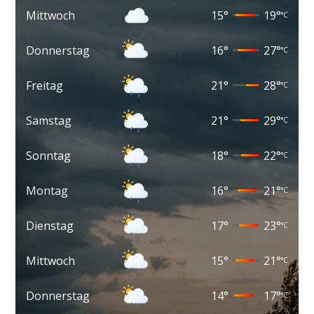
Mittwoch
15
°
19
°
°C
Donnerstag
16
°
27
°
°C
Freitag
21
°
28
°
°C
Samstag
21
°
29
°
°C
Sonntag
18
°
22
°
°C
Montag
16
°
21
°
°C
Dienstag
17
°
23
°
°C
Mittwoch
15
°
21
°
°C
Donnerstag
14
°
17
°
°C