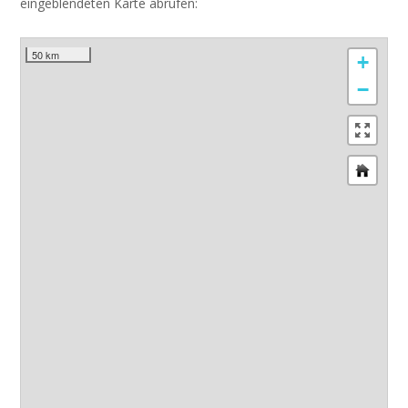
eingeblendeten Karte abrufen:
50 km
+
−