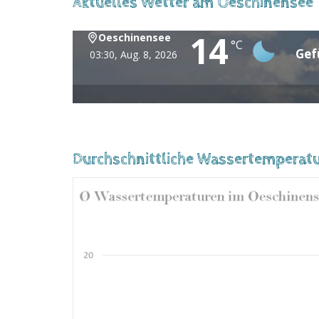
Aktuelles Wetter am Oeschinensee
14
Oeschinensee
°C
Gef
03:30,
Aug. 8, 2026
Durchschnittliche Wassertemperat