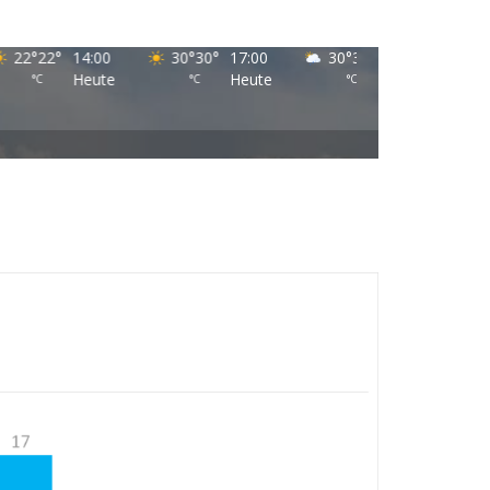
22
°
22
°
14:00
30
°
30
°
17:00
30
°
30
°
20:00
25
°
Heute
Heute
Heute
°C
°C
°C
°