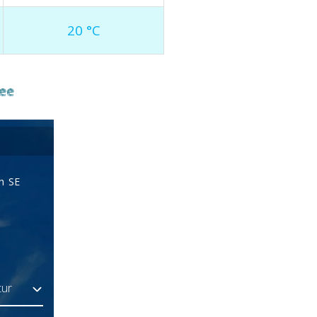
20 °C
ee
Sichtweite
10 km