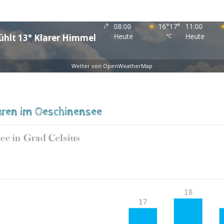
05:00
14
°
15
°
08:00
16
°
17
°
11:00
Heute
Heute
Heute
ühlt
13
°
Klarer Himmel
°C
°C
Wetter von OpenWeatherMap
uren im Oeschinensee