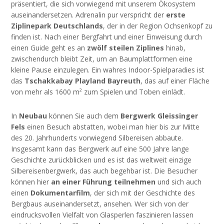
präsentiert, die sich vorwiegend mit unserem Ökosystem
auseinandersetzen. Adrenalin pur verspricht der
erste
Ziplinepark Deutschlands
, der in der Region Ochsenkopf zu
finden ist. Nach einer Bergfahrt und einer Einweisung durch
einen Guide geht es an
zwölf steilen Ziplines
hinab,
zwischendurch bleibt Zeit, um an Baumplattformen eine
kleine Pause einzulegen. Ein wahres Indoor-Spielparadies ist
das
Tschakkabay Play­land Bayreuth
, das auf einer Fläche
von mehr als 1600 m² zum Spielen und Toben einlädt.
In
Neubau
können Sie auch dem
Bergwerk Gleissinger
Fels
einen Besuch abstatten, wobei man hier bis zur Mitte
des 20. Jahrhunderts vorwiegend Silbereisen abbaute.
Insgesamt kann das Bergwerk auf eine 500 Jahre lange
Geschichte zurückblicken und es ist das weltweit einzige
Silbereisenbergwerk, das auch begehbar ist. Die Besucher
können hier
an einer Führung teilnehmen
und sich auch
einen
Dokumentarfilm
, der sich mit der Geschichte des
Bergbaus auseinandersetzt, ansehen. Wer sich von der
eindrucksvollen Vielfalt von Glasperlen faszinieren lassen