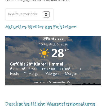
Inhaltsverzeichnis
Aktuelles Wetter am Fichtelsee
Fichtelsee
15:43,
Aug. 6, 2026
28
°C
Gefühlt
28
°
Klarer Himmel
23:00
°
18
°
21
02:00
°
15
°
15
05:00
°
11
°
11
08:00
°
16
°
16
11:00
°
22
°
22
°
Heute
Morgen
Morgen
Morgen
Morgen
°C
°C
°C
°C
°C
Wetter von OpenWeatherMap
Durchschnittliche Wassertemperaturen