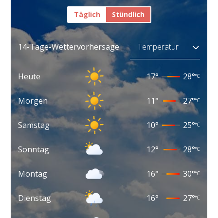
Täglich
Stündlich
14-Tage-Wettervorhersage
Heute
17
°
28
°
°C
Morgen
11
°
27
°
°C
Samstag
10
°
25
°
°C
Sonntag
12
°
28
°
°C
Montag
16
°
30
°
°C
Dienstag
16
°
27
°
°C