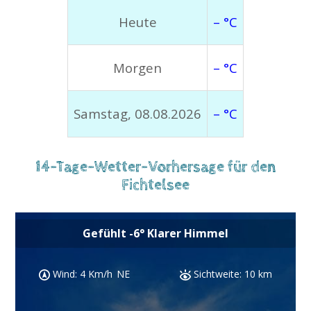
Heute
– °C
Morgen
– °C
Samstag, 08.08.2026
– °C
14-Tage-Wetter-Vorhersage für den
Fichtelsee
Gefühlt
-6
°
Klarer Himmel
:
4 Km/h
NE
Sichtweite:
10 km
Luftfeuchtigke