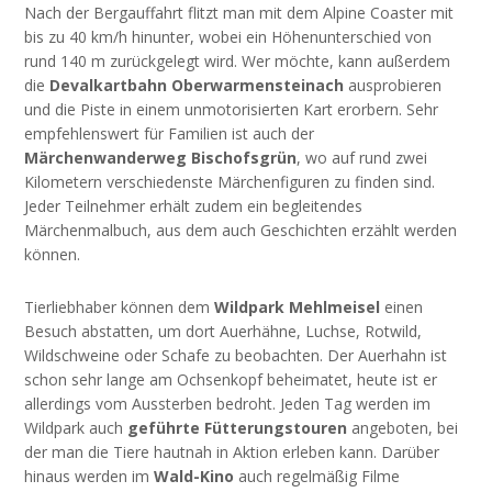
Nach der Bergauffahrt flitzt man mit dem Alpine Coaster mit
bis zu 40 km/h hinunter, wobei ein Höhenunterschied von
rund 140 m zurückgelegt wird. Wer möchte, kann außerdem
die
Devalkartbahn Oberwarmensteinach
ausprobieren
und die Piste in einem unmotorisierten Kart erorbern. Sehr
empfehlenswert für Familien ist auch der
Märchenwanderweg Bischofsgrün
, wo auf rund zwei
Kilometern verschiedenste Märchenfiguren zu finden sind.
Jeder Teilnehmer erhält zudem ein begleitendes
Märchenmalbuch, aus dem auch Geschichten erzählt werden
können.
Tierliebhaber können dem
Wildpark Mehlmeisel
einen
Besuch abstatten, um dort Auerhähne, Luchse, Rotwild,
Wildschweine oder Schafe zu beobachten. Der Auerhahn ist
schon sehr lange am Ochsenkopf beheimatet, heute ist er
allerdings vom Aussterben bedroht. Jeden Tag werden im
Wildpark auch
geführte Fütterungstouren
angeboten, bei
der man die Tiere hautnah in Aktion erleben kann. Darüber
hinaus werden im
Wald-Kino
auch regelmäßig Filme