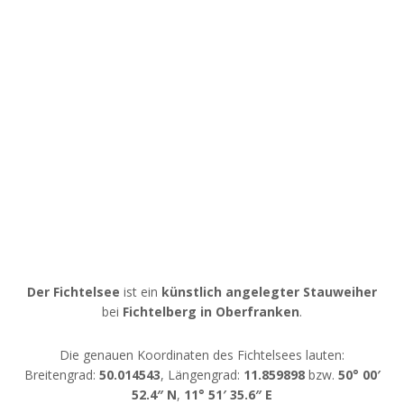
Der Fichtelsee
ist ein
künstlich angelegter Stauweiher
bei
Fichtelberg in Oberfranken
.
Die genauen Koordinaten des Fichtelsees lauten:
Breitengrad:
50.014543
, Längengrad:
11.859898
bzw.
50° 00′
52.4″ N
,
11° 51′ 35.6″ E