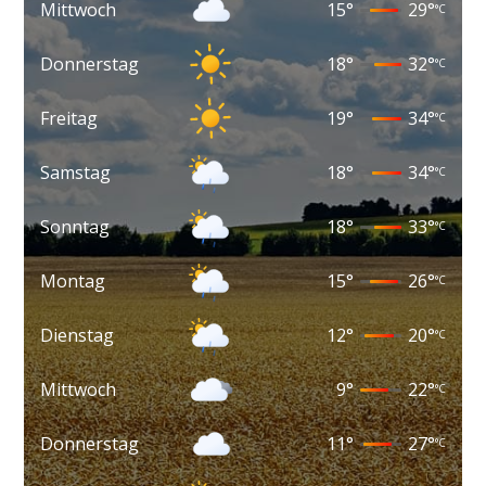
Mittwoch
15
°
29
°
°C
Donnerstag
18
°
32
°
°C
Freitag
19
°
34
°
°C
Samstag
18
°
34
°
°C
Sonntag
18
°
33
°
°C
Montag
15
°
26
°
°C
Dienstag
12
°
20
°
°C
Mittwoch
9
°
22
°
°C
Donnerstag
11
°
27
°
°C