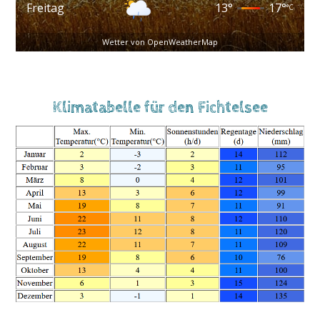
Freitag
13
°
17
°
°C
Wetter von OpenWeatherMap
Klimatabelle für den Fichtelsee