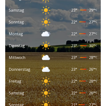
Samstag
23
°
29
°
°C
Sonntag
22
°
27
°
°C
Montag
22
°
27
°
°C
Dienstag
23
°
30
°
°C
Mittwoch
23
°
28
°
°C
Donnerstag
23
°
26
°
°C
Freitag
22
°
28
°
°C
Samstag
22
°
26
°
°C
Sonntag
21
°
27
°
°C