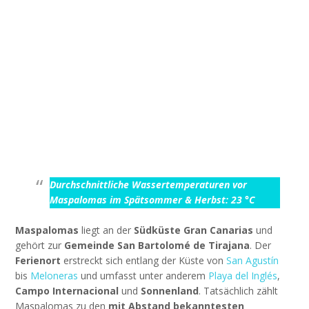
Durchschnittliche Wassertemperaturen vor
Maspalomas im Spätsommer & Herbst: 23 °C
Maspalomas
liegt an der
Südküste Gran Canarias
und
gehört zur
Gemeinde San Bartolomé de Tirajana
. Der
Ferienort
erstreckt sich entlang der Küste von
San Agustín
bis
Meloneras
und umfasst unter anderem
Playa del Inglés
,
Campo Internacional
und
Sonnenland
. Tatsächlich zählt
Maspalomas zu den
mit Abstand bekanntesten