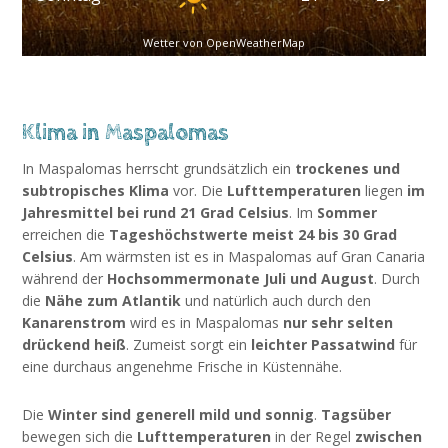
Wetter von OpenWeatherMap
Klima in Maspalomas
In Maspalomas herrscht grundsätzlich ein
trockenes und
subtropisches Klima
vor. Die
Lufttemperaturen
liegen
im
Jahresmittel bei rund 21 Grad Celsius
. Im
Sommer
erreichen die
Tageshöchstwerte meist 24 bis 30 Grad
Celsius
. Am wärmsten ist es in Maspalomas auf Gran Canaria
während der
Hochsommermonate Juli und August
. Durch
die
Nähe zum Atlantik
und natürlich auch durch den
Kanarenstrom
wird es in Maspalomas
nur sehr selten
drückend heiß
. Zumeist sorgt ein
leichter Passatwind
für
eine durchaus angenehme Frische in Küstennähe.
Die
Winter sind generell mild und sonnig
.
Tagsüber
bewegen sich die
Lufttemperaturen
in der Regel
zwischen