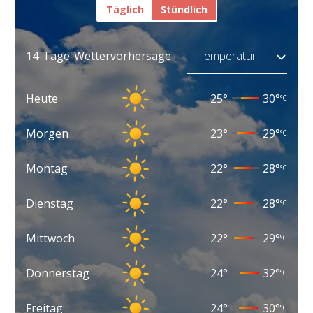
Täglich
Stündlich
14-Tage-Wettervorhersage
Heute
25
°
30
°
°C
Morgen
23
°
29
°
°C
Montag
22
°
28
°
°C
Dienstag
22
°
28
°
°C
Mittwoch
22
°
29
°
°C
Donnerstag
24
°
32
°
°C
Freitag
24
°
30
°
°C