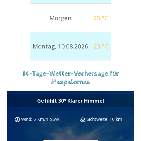
Morgen
23 °C
Montag, 10.08.2026
23 °C
14-Tage-Wetter-Vorhersage für
Maspalomas
Gefühlt
30
°
Klarer Himmel
Sichtweite:
10 km
Luftfeuchtigkeit:
49 %