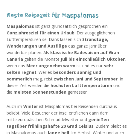
Beste Reisezeit für Maspalomas
Maspalomas
ist ganz grundsätzlich gesprochen ein
Ganzjahresziel für einen Urlaub
. Der ausgeglichenen
Lufttemperaturen sei Dank lassen sich
Strandtage,
Wanderungen und Ausflüge
das ganze Jahr über
wunderbar planen. Als
klassische Badesaison auf Gran
Canaria
gelten die Monate
Juli bis einschließlich Oktober
,
wenn das
Meer angenehm warm
ist und es nur
sehr
selten regnet
. Wer es
besonders sonnig und
sommerlich
mag, reist
zwischen Juni und September
. In
dieser Zeit werden die
höchsten Lufttemperaturen
und
die
meisten Sonnenstunden
gemessen.
Auch im
Winter
ist Maspalomas bei Reisenden durchaus
beliebt. Viele Besucher der Insel entfliehen dann dem
mitteleuropäischen Schmuddelwetter und
genießen
tagsüber frühlingshafte 20 Grad Celsius
. Zudem bleibt es
in Maspalomas auch
lange hell
. Im Herbst, Winter und auch