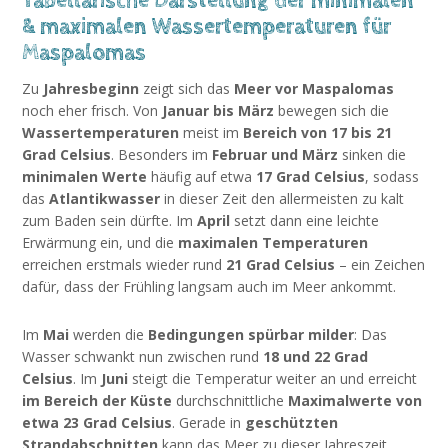
Tabellarische Darstellung der minimalen
& maximalen Wassertemperaturen für
Maspalomas
Zu
Jahresbeginn
zeigt sich das
Meer vor Maspalomas
noch eher frisch. Von
Januar bis März
bewegen sich die
Wassertemperaturen
meist im
Bereich von 17 bis 21
Grad Celsius
. Besonders im
Februar und März
sinken die
minimalen Werte
häufig auf etwa
17 Grad Celsius
, sodass
das
Atlantikwasser
in dieser Zeit den allermeisten zu kalt
zum Baden sein dürfte. Im
April
setzt dann eine leichte
Erwärmung ein, und die
maximalen Temperaturen
erreichen erstmals wieder rund
21 Grad Celsius
– ein Zeichen
dafür, dass der Frühling langsam auch im Meer ankommt.
Im
Mai
werden die
Bedingungen spürbar milder
: Das
Wasser schwankt nun zwischen rund
18 und 22 Grad
Celsius
. Im
Juni
steigt die Temperatur weiter an und erreicht
im Bereich der Küste
durchschnittliche
Maximalwerte von
etwa 23 Grad Celsius
. Gerade in
geschützten
Strandabschnitten
kann das Meer zu dieser Jahreszeit