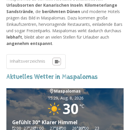
Urlaubsorten der Kanarischen Inseln
.
Kilometerlange
Sandstrände
, die
berühmten Dünen
und moderne Hotels
prägen das Bild in Maspalomas. Dazu kommen große
Einkaufszentren, hervorragende Restaurants, einladende Bars
und sogar Freizeitparks. Maspalomas wirkt dadurch durchaus
lebhaft
, bleibt aber an vielen Stellen für Urlauber auch
angenehm entspannt
.
Inhaltsverzeichnis
Aktuelles Wetter in Maspalomas
Maspalomas
15:29,
Aug. 8, 2026
30
°C
Gefühlt
30
°
Klarer Himmel
27
°
28
01:00
°
27
°
27
04:00
°
26
°
26
07:00
°
23
°
23
10:00
°
27
°
27
°