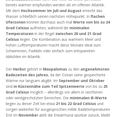
bereits wärmer empfunden werden als im offenen Atlantik.
Mit dem
Hochsommer im Juli und August
erreicht das
Wasser schließlich seinen nächsten Höhepunkt. In
flachen
Uferzonen
können durchaus auch mal
Werte von bis zu 24
Grad Celsius
auftreten, während die
minimalen
Temperaturen
in der Regel
zwischen 20 und 21 Grad
Celsius
liegen. Die Kombination aus warmem Meer und
hohen Lufttemperaturen macht diese Monate ideal zum
Schwimmen, Paddeln oder einfach zum entspannten
Abkühlen im Atlantik.
Der
Herbst
gehört in
Maspalomas
zu den
angenehmsten
Badezeiten des Jahres
, da der Ozean seine gespeicherte
Wärme nur langsam abgibt. Im
September und Oktober
sind
in Küstennähe zum Teil Spitzenwerte
von bis zu
25
Grad Celsius
möglich – allerdings vor allem in seichteren
oder windgeschützten Bereichen. Die
minimalen Ø-Werte
liegen zu dieser Zeit bei etwa
21 bis 22 Grad Celsius
und
sorgen weiterhin für ausgesprochen milde Badetemperaturen.
Erst im
November
geht die Erwärmung spürbar zurück, bleibt