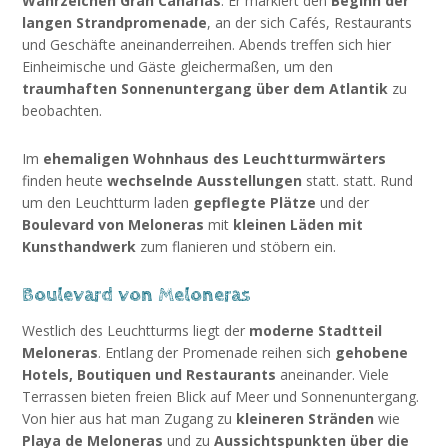
Wahrzeichen Gran Canarias
. Er markiert den
Beginn der
langen Strandpromenade
, an der sich Cafés, Restaurants
und Geschäfte aneinanderreihen. Abends treffen sich hier
Einheimische und Gäste gleichermaßen, um den
traumhaften Sonnenuntergang über dem Atlantik
zu
beobachten.
Im
ehemaligen Wohnhaus des Leuchtturmwärters
finden heute
wechselnde Ausstellungen
statt. statt. Rund
um den Leuchtturm laden
gepflegte Plätze
und der
Boulevard von Meloneras
mit
kleinen Läden mit
Kunsthandwerk
zum flanieren und stöbern ein.
Boulevard von Meloneras
Westlich des Leuchtturms liegt der
moderne Stadtteil
Meloneras
. Entlang der Promenade reihen sich
gehobene
Hotels, Boutiquen und Restaurants
aneinander. Viele
Terrassen bieten freien Blick auf Meer und Sonnenuntergang.
Von hier aus hat man Zugang zu
kleineren Stränden
wie
Playa de Meloneras
und zu
Aussichtspunkten über die