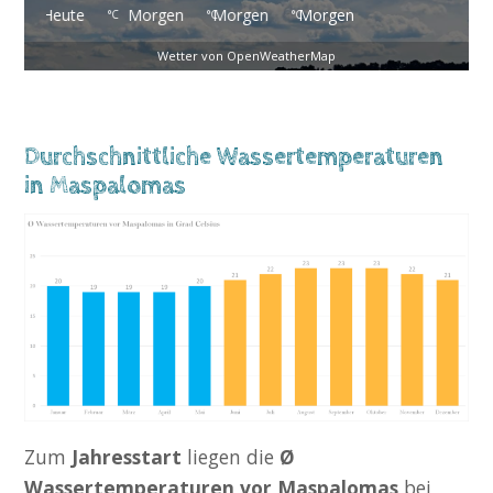
e
Morgen
Morgen
Morgen
Morgen
°C
°C
°C
°C
°C
Wetter von OpenWeatherMap
Durchschnittliche Wassertemperaturen
in Maspalomas
Zum
Jahresstart
liegen die
Ø
Wassertemperaturen vor Maspalomas
bei